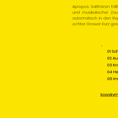
Apropos: Satthören fäll
und musikalischer Za
automatisch in den Rep
echter Grower. Kurz ges
01 Sc
02 Au
03 Kr
04 He
05 I
kowskym