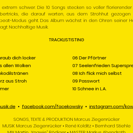
t extrem schwer. Die 10 Songs stecken so voller florierender 
ubertricks, die darauf warten, aus dem Strohhut gezoge
eat-Modus geht. Das Album wächst in den Ohren seiner Höre
agt: Nachhaltige Musik.
TRACKLISTISTING
hraub dich locker
06 Der Pförtner
s allen Wolken
07 Seelenfrieden Superspr
okodilstränen
08 Ich flick mich selbst
rz aus Stroh
09 Passwort
mmer
10 Schnee in L.A.
usik.de
•
facebook.com/facekowsky
•
instagram.com/ko
SONGS, TEXTE & PRODUKTION Marcus Ziegenrücker
MUSIK Marcus Ziegenrücker • René Kolditz • Bernhard Stiehle
MIX Martin „Yngwie“ Rödiger • MASTER Markus Abendroth