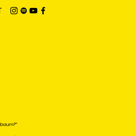
T
chbaum?“