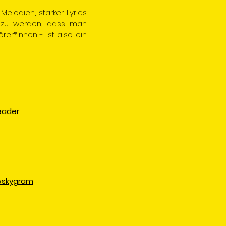
Melodien, starker Lyrics
n zu werden, dass man
r*innen - ist also ein
eader
wskygram