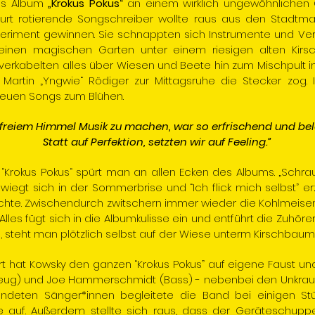
tes Album
„Krokus Pokus“
an einem wirklich ungewöhnlichen
rfurt rotierende Songschreiber wollte raus aus den Stadtm
xperiment gewinnen. Sie schnappten sich Instrumente und Ver
leinen magischen Garten unter einem riesigen alten Kir
verkabelten alles über Wiesen und Beete hin zum Mischpult
rtin „Yngwie“ Rödiger zur Mittagsruhe die Stecker zog. In
 neuen Songs zum Blühen.
 freiem Himmel Musik zu machen, war so erfrischend und be
Statt auf Perfektion, setzten wir auf Feeling.”
Krokus Pokus“ spürt man an allen Ecken des Albums. „Schrau
iegt sich in der Sommerbrise und “Ich flick mich selbst” er
chte. Zwischendurch zwitschern immer wieder die Kohlmeisen, 
les fügt sich in die Albumkulisse ein und entführt die Zuhörer*
 steht man plötzlich selbst auf der Wiese unterm Kirschbaum
ert hat Kowsky den ganzen “Krokus Pokus” auf eigene Faust un
zeug) und Joe Hammerschmidt (Bass) - nebenbei den Unkraut
ndeten Sänger*innen begleitete die Band bei einigen S
auf. Außerdem stellte sich raus, dass der Geräteschuppe