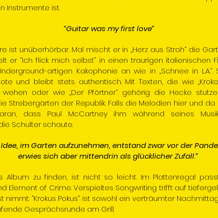
 Instrumente ist.
“Guitar was my first love”
rre ist unüberhörbar. Mal mischt er in „Herz aus Stroh“ die Ga
t er “Ich flick mich selbst” in einen traurigen italienischen F
nderground-artigen Kakophonie an wie in „Schnee in L.A.”.
 und bleibt stets authentisch. Mit Texten, die wie „Krokod
 wehen oder wie „Der Pförtner“ gehörig die Hecke stutze
 Strebergärten der Republik. Falls die Melodien hier und da 
 daran, dass Paul McCartney ihm während seines Musik
ie Schulter schaute.
 Idee, im Garten aufzunehmen, entstand zwar vor der Pande
erwies sich aber mittendrin als glücklicher Zufall.”
 Album zu finden, ist nicht so leicht. Im Plattenregal pa
 Element of Crime. Verspieltes Songwriting trifft auf tieferge
nst nimmt. “Krokus Pokus” ist sowohl ein verträumter Nachmittag
ufende Gesprächsrunde am Grill.