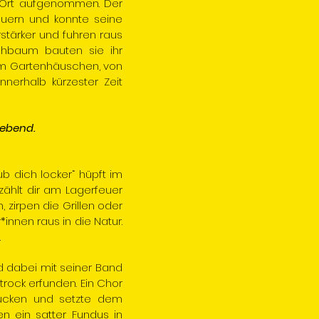
 Ort aufgenommen. Der
auern und konnte seine
stärker und fuhren raus
schbaum bauten sie ihr
 im Gartenhäuschen, von
nerhalb kürzester Zeit
lebend.
b dich locker“ hüpft im
zählt dir am Lagerfeuer
zirpen die Grillen oder
innen raus in die Natur.
.
d dabei mit seiner Band
rock erfunden. Ein Chor
tücken und setzte dem
n ein satter Fundus in