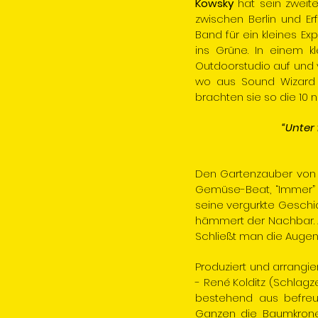
Kowsky
hat sein zwei
zwischen Berlin und E
Band für ein kleines E
ins Grüne. In einem k
Outdoorstudio auf und 
wo aus Sound Wizard Ma
brachten sie so die 10
“Unter
Den Gartenzauber von “
Gemüse-Beat, “Immer” w
seine vergurkte Geschi
hämmert der Nachbar. Al
Schließt man die Augen,
Produziert und arrangi
- René Kolditz (Schlag
bestehend aus befreu
Ganzen die Baumkrone 