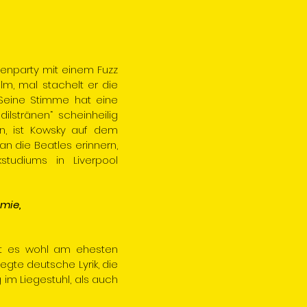
rtenparty mit einem Fuzz
ilm, mal stachelt er die
 Seine Stimme hat eine
ilstränen“ scheinheilig
n, ist Kowsky auf dem
an die Beatles erinnern,
studiums in Liverpool
mie,
sst es wohl am ehesten
legte deutsche Lyrik, die
 im Liegestuhl, als auch