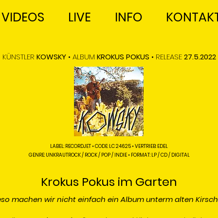
VIDEOS
LIVE
INFO
KONTAK
KÜNSTLER
KOWSKY
• ALBUM
KROKUS POKUS
• RELEASE
27.5.2022
LABEL: RECORDJET • CODE:
LC 24625 • VERTRIEB: EDEL
GENRE: UNKRAUTROCK / ROCK / POP / INDIE • FORMAT: LP / CD / DIGITAL
Krokus Poku
s im
Garten
ieso machen wir nicht einfach ein Album unterm alten Kirs