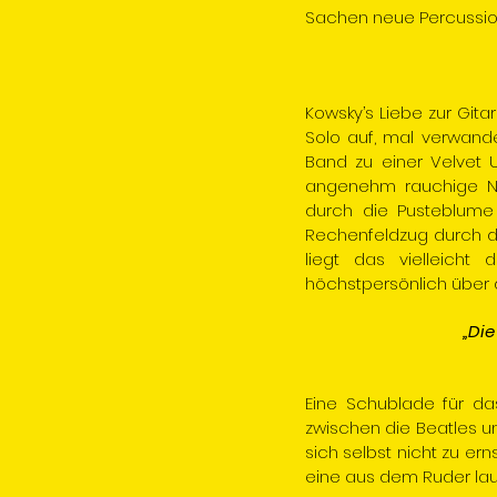
Sachen neue Percussion
Kowsky’s Liebe zur Gita
Solo auf, mal verwandel
Band zu einer Velvet U
angenehm rauchige Note
durch die Pusteblume
Rechenfeldzug durch die
liegt das vielleicht
höchstpersönlich über d
„Die
Eine Schublade für das
zwischen die Beatles und
sich selbst nicht zu er
eine aus dem Ruder la