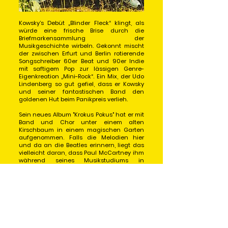
Kowsky’s Debüt „Blinder Fleck“ klingt, als
würde eine frische Brise durch die
Briefmarkensammlung der
Musikgeschichte wirbeln. Gekonnt mischt
der zwischen Erfurt und Berlin rotierende
Songschreiber 60er Beat und 90er Indie
mit saftigem Pop zur lässigen Genre-
Eigenkreation „Mini-Rock“. Ein Mix, der Udo
Lindenberg so gut gefiel, dass er Kowsky
und seiner fantastischen Band den
goldenen Hut beim Panikpreis verlieh. ​
Sein neues Album "Krokus Pokus" hat er mit
Band und Chor unter einem alten
Kirschbaum in einem magischen Garten
aufgenommen. Falls die Melodien hier
und da an die Beatles erinnern, liegt das
vielleicht daran, dass Paul McCartney ihm
während seines Musikstudiums in
Liverpool höchstpersönlich über die
Schulter schaute. ​
Kowsky ist Zeitgeistreisender. Nach dem
coronainfizierten „Standby“, warf er kurz
vor der Bundestagswahl die Single „Herz
aus Stroh“ in den Ring und nun zum
Sommerbeginn sein Gartenalbum "Krokus